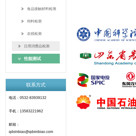
食品接触材料检测
饲料检测
农残检测
日用消费品检测
性能测试
联系方式
电话：0532-83939132
手机：13583221962
邮箱：
qdxinbiao@qdxinbiao.com