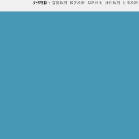
友情链接：
森博检测
橡胶检测
塑料检测
涂料检测
油漆检测