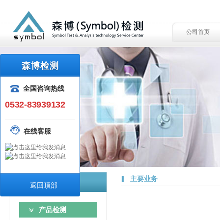
公司首页
森博检测
全国咨询热线
0532-83939132
在线客服
主要业务
检测服务
返回顶部
产品检测