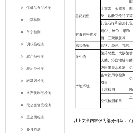
酯
保健品食品检测
土霉素、金霉素、四
类、盐酸克伦特罗等
兽药残留
虫草检测
孔雀石绿和隐形孔雀
镉
Cd
、铬
Cr
、铅
Pb
单宁检测
有毒有害物质
留、三聚氰胺等
调味品检测
感官指标
形状、颜色、气味、
菌落总数、大肠菌群
农产品检测
微生物
氏菌、溶血性链球菌
农田灌溉水检测
铅
粮油类检测
畜禽饮用水检测
铅
转基因检测
项目
产地环境
土壤检测
Pb
水产及制品检测
二
空气检测项目
无公害食品检测
重金属检测
以上文章内容仅为部分列举，了
餐具检测