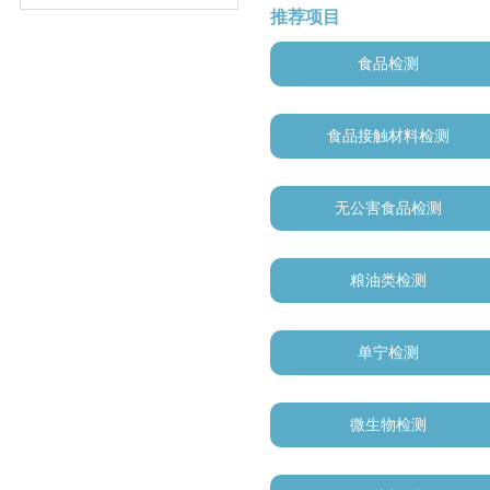
推荐项目
食品检测
食品接触材料检测
无公害食品检测
粮油类检测
单宁检测
微生物检测