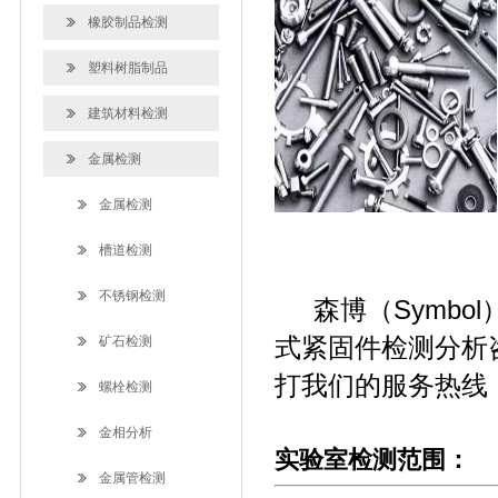
橡胶制品检测
塑料树脂制品
建筑材料检测
金属检测
金属检测
槽道检测
不锈钢检测
森博（Symbo
式紧固件检测分析
矿石检测
打我们的服务热线：05
螺栓检测
金相分析
实验室检测范围：
金属管检测